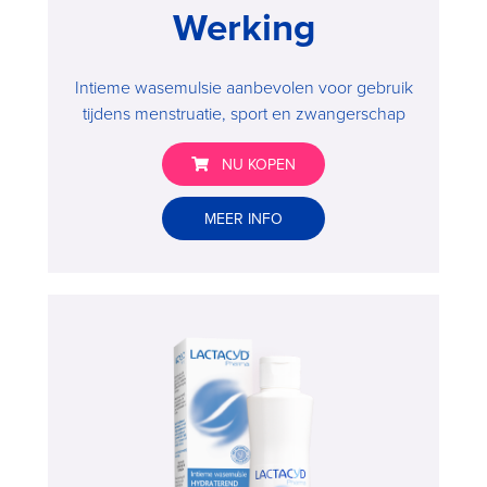
Werking
Intieme wasemulsie aanbevolen voor gebruik
tijdens menstruatie, sport en zwangerschap
NU KOPEN
Lactacyd®
MEER INFO
Pharma
met
Antibacteriële
Werking
>
Buy
now