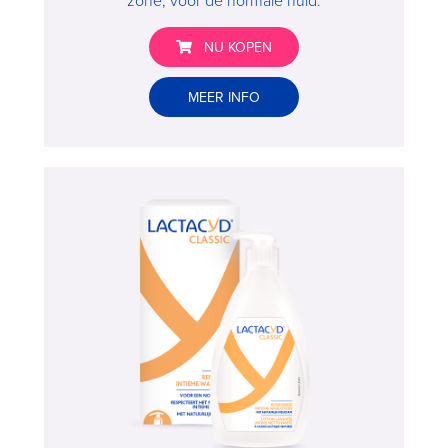
NU KOPEN
Lactacyd®
MEER INFO
Classic
200
ml
>
Buy
now
,
,