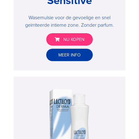
Sensitive
Wasemulsie voor de gevoelige en snel
geïrriteerde intieme zone. Zonder parfum.
NU KOPEN
Lactacyd®
MEER INFO
Pharma
Sensitive
>
Buy
now