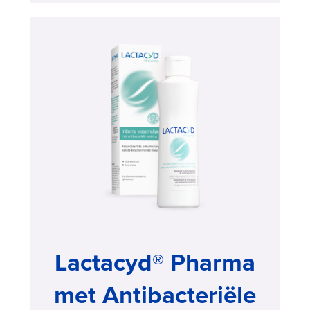
parfum
>
Buy
now
,
Lactacyd® Pharma
met Antibacteriële