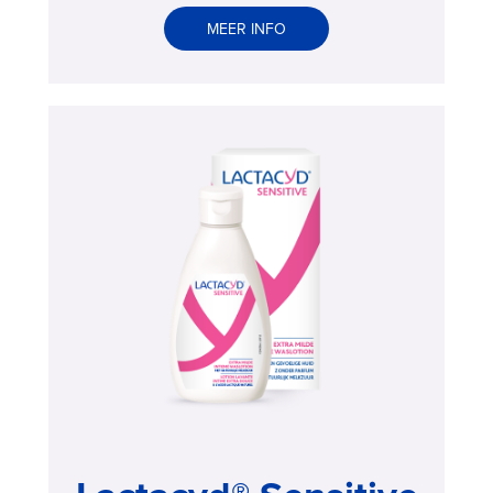
Lactacyd®
MEER INFO
Fresh
>
Buy
now
,