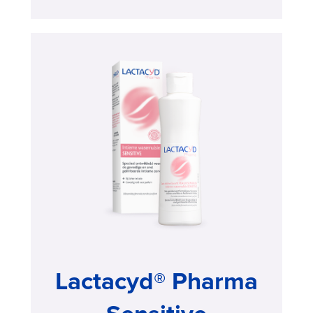
Hydraterend
>
Buy
now
Lactacyd® Pharma