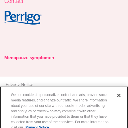
Contact
Image
Menopauze symptomen
Privacy Notice
*Nicholas Hall, global OTC
Cookie Statement
We use cookies to personalize content and ads, provide social
database DB6, verkoop in €mn,
media features, and analyze our traffic. We share information
Cookie List
MAT Q4 2019
about your use of our site with our social media, advertising,
Algemene voorwaarden​
and analytics partners who may combine it with other
information that you have provided to them or that they have
collected from your use of their services. For more information
© 2022 Perrigo, All Rights Reserved.
visit our
Privacy Notice